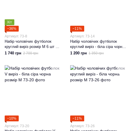
Хіт
−36%
−11%
Артикул: 73-8
Артикул: 73-14
Набір чоловічих футболок
Набір чоловічих футболок
круглий виріз розмір М 6 шт в
круглий виріз - біла сіра чорна
упаковці
розмір М
1 740 грн
1 200 грн
2 700 грн
1 350 грн
−10%
−11%
Артикул: 73-20
Артикул: 73-26