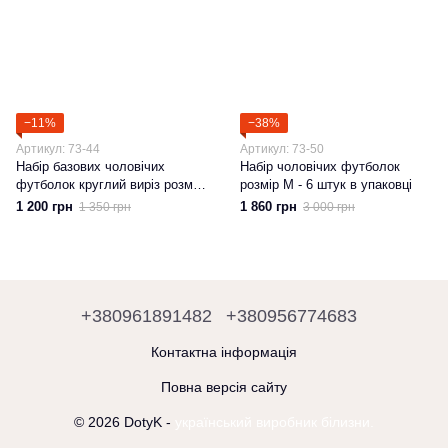
−11%
−38%
Артикул: 73-44
Артикул: 73-50
Набір базових чоловічих
Набір чоловічих футболок
футболок круглий виріз розмір
розмір М - 6 штук в упаковці
М
1 200 грн
1 860 грн
1 350 грн
3 000 грн
+380961891482
+380956774683
Контактна інформація
Повна версія сайту
© 2026 DotyK -
український виробник білизни.