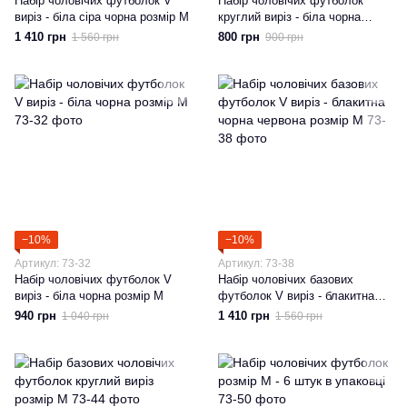
Набір чоловічих футболок V
Набір чоловічих футболок
виріз - біла сіра чорна розмір М
круглий виріз - біла чорна
розмір М
1 410 грн
800 грн
1 560 грн
900 грн
−10%
−10%
Артикул: 73-32
Артикул: 73-38
Набір чоловічих футболок V
Набір чоловічих базових
виріз - біла чорна розмір М
футболок V виріз - блакитна
чорна червона розмір М
940 грн
1 410 грн
1 040 грн
1 560 грн