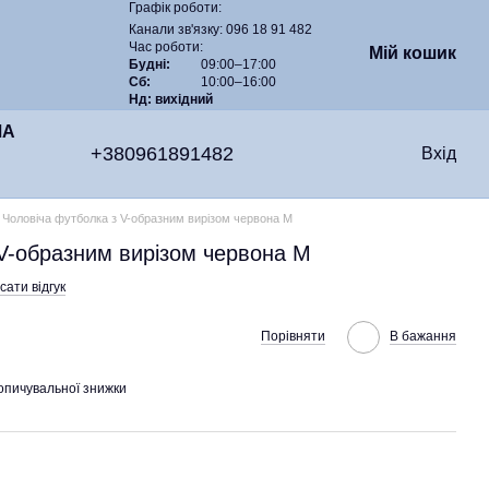
Графік роботи:
Канали зв'язку: 096 18 91 482
Час роботи:
Мій кошик
Будні:
09:00–17:00
Сб:
10:00–16:00
Нд: вихідний
ЧА
+380961891482
Вхід
Чоловіча футболка з V-образним вирізом червона М
V-образним вирізом червона М
ати відгук
Порівняти
В бажання
опичувальної знижки