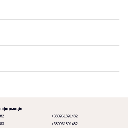
 інформація
482
+380961891482
683
+380961891482