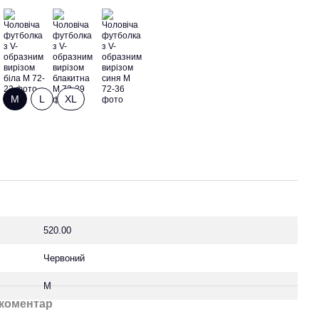
M
L
XL
520.00
Червоний
M
 коментар