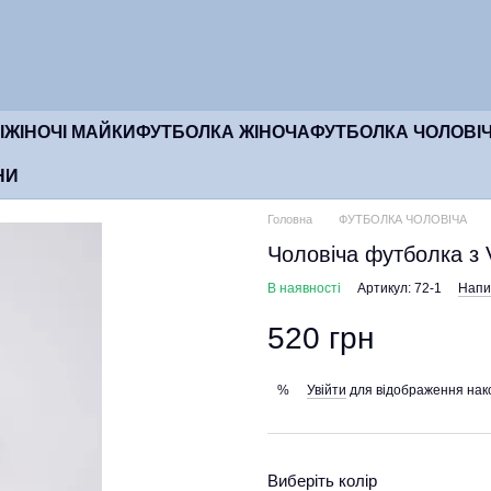
І
ЖІНОЧІ МАЙКИ
ФУТБОЛКА ЖІНОЧА
ФУТБОЛКА ЧОЛОВІ
НИ
Головна
ФУТБОЛКА ЧОЛОВІЧА
Чоловіча футболка з 
В наявності
Артикул: 72-1
Напис
520 грн
Увійти
для відображення нак
%
Виберіть колір