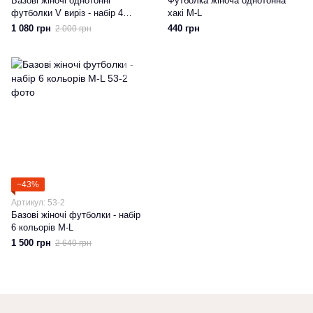
Базові жіночі однотонні
Футболка жіноча однотонна
футболки V виріз - набір 4
хакі M-L
кольори XS-S
1 080 грн
440 грн
2 000 грн
−43%
Артикул: 53-2
Базові жіночі футболки - набір
6 кольорів M-L
1 500 грн
2 640 грн