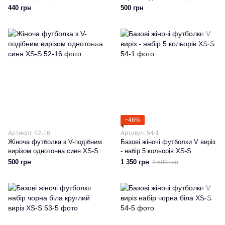
S
440 грн
500 грн
−46%
Артикул: 52-16
Артикул: 54-1
Жіноча футболка з V-подібним
Базові жіночі футболки V виріз
вирізом однотонна синя XS-S
- набір 5 кольорів XS-S
500 грн
1 350 грн
2 500 грн