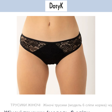
ТРУСИКИ ЖІНОЧІ
Жіночі трусики (модель 6 сліпи норма) чо