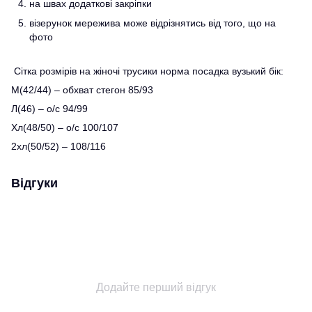
на швах додаткові закріпки
візерунок мережива може відрізнятись від того, що на
фото
Сітка розмірів на жіночі трусики норма посадка вузький бік:
М(42/44) – обхват стегон 85/93
Л(46) – о/с 94/99
Хл(48/50) – о/с 100/107
2хл(50/52) – 108/116
Відгуки
Додайте перший відгук