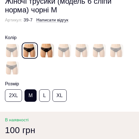
Жіночі трусики (модель 6 сліпи
норма) чорні M
Артикул:
39-7
Написати відгук
Колір
Розмір
2XL
M
L
XL
В наявності
100 грн