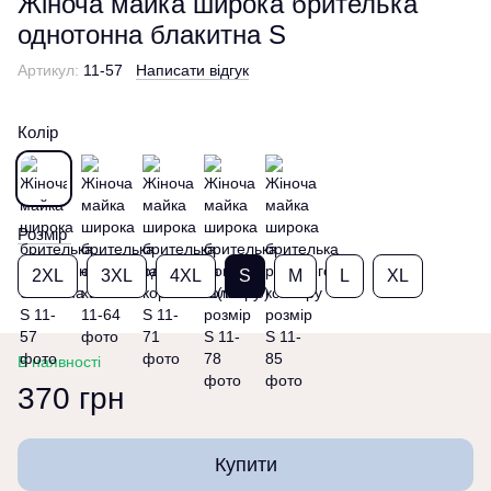
Жіноча майка широка брителька
однотонна блакитна S
Артикул:
11-57
Написати відгук
Колір
Розмір
2XL
3XL
4XL
S
M
L
XL
В наявності
370 грн
Купити