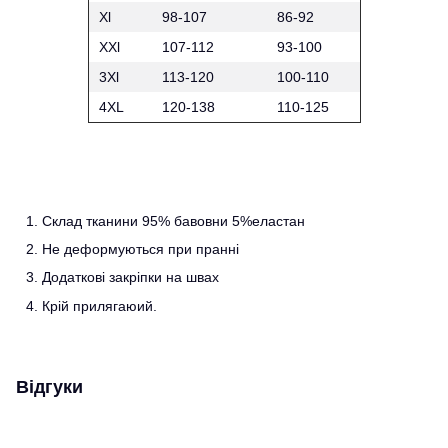
Xl
98-107
86-92
XXl
107-112
93-100
3Xl
113-120
100-110
4XL
120-138
110-125
Склад тканини 95% бавовни 5%еластан
Не деформуються при пранні
Додаткові закріпки на швах
Крій прилягаюий.
Відгуки