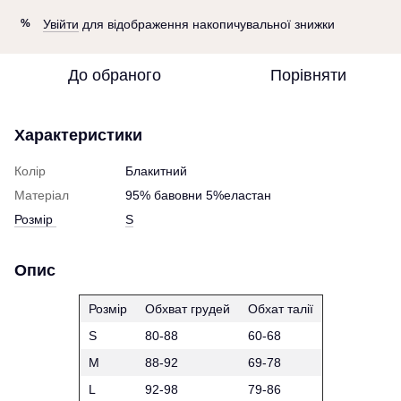
Увійти
для відображення накопичувальної знижки
%
До обраного
Порівняти
Характеристики
Колір
Блакитний
Матеріал
95% бавовни 5%еластан
Розмір
S
Опис
Розмір
Обхват грудей
Обхат талії
S
80-88
60-68
M
88-92
69-78
L
92-98
79-86