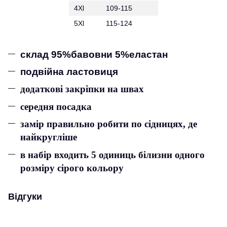
4Xl
109-115
5Xl
115-124
склад 95%бавовни 5%еластан
подвійна ластовиця
додаткові закріпки на швах
середня посадка
замір правильно робити по сідницях, де
найкругліше
в набір входить 5 одиниць білизни одного
розміру сірого кольору
Відгуки