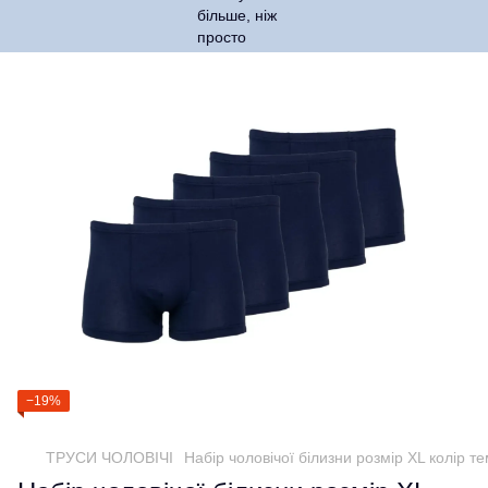
−19%
ТРУСИ ЧОЛОВІЧІ
Набір чоловічої білизни розмір XL колір т