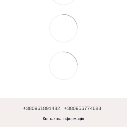
+380961891482
+380956774683
Контактна інформація