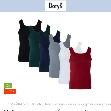
Хіт
−32%
МАЙКА ЧОЛОВІЧА
Набір чоловічих майок - гурт-6 шт в упак