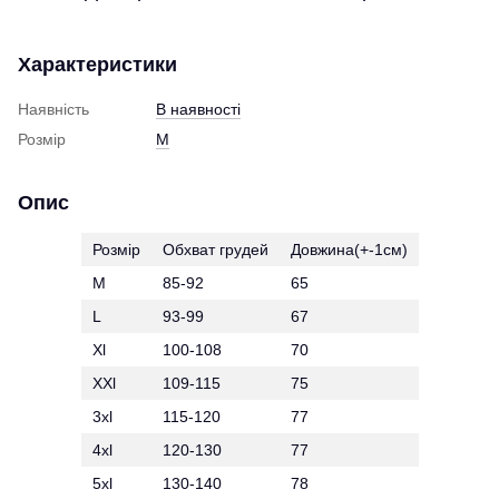
Характеристики
Наявність
В наявності
Розмір
M
Опис
Розмір
Обхват грудей
Довжина(+-1см)
M
85-92
65
L
93-99
67
Xl
100-108
70
XXl
109-115
75
3xl
115-120
77
4xl
120-130
77
5xl
130-140
78