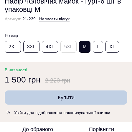
Набір чоловічих майок - гурт-6 шт в
упаковці M
Артикул:
21-239
Написати відгук
Розмір
2XL
3XL
4XL
5XL
M
L
XL
В наявності
1 500 грн
2 220 грн
Купити
Увійти
для відображення накопичувальної знижки
%
До обраного
Порівняти