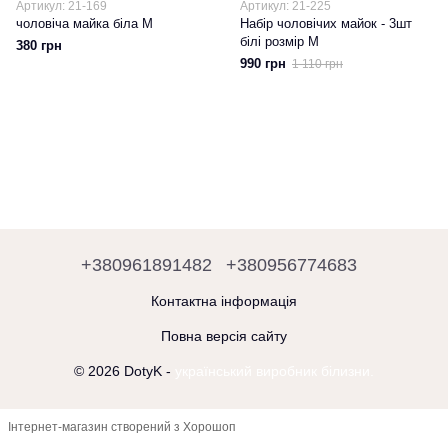
Артикул: 21-169
Артикул: 21-225
чоловіча майка біла M
Набір чоловічих майок - 3шт
білі розмір M
380 грн
990 грн
1 110 грн
+380961891482
+380956774683
Контактна інформація
Повна версія сайту
© 2026 DotyK -
український виробник білизни.
Інтернет-магазин створений з Хорошоп