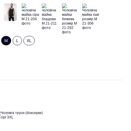
M
L
XL