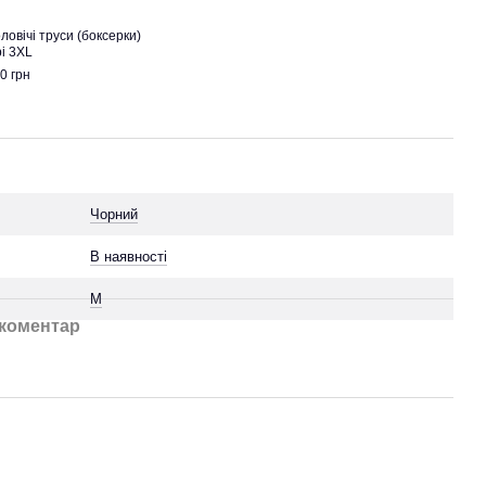
ловічі труси (боксерки)
рі 3XL
0 грн
Чорний
В наявності
M
 коментар