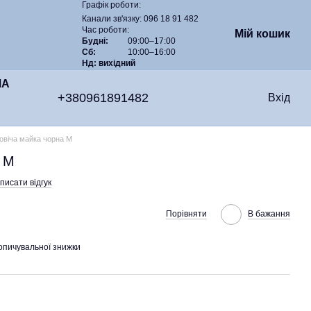
Графік роботи:
Канали зв'язку: 096 18 91 482
Час роботи:
Мій кошик
Будні:
09:00–17:00
Сб:
10:00–16:00
Нд: вихідний
ЧА
+380961891482
Вхід
овіча майка чорна M
а M
писати відгук
Порівняти
В бажання
опичувальної знижки