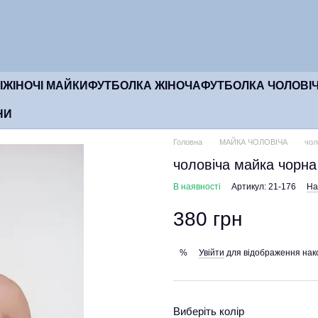
І
ЖІНОЧІ МАЙКИ
ФУТБОЛКА ЖІНОЧА
ФУТБОЛКА ЧОЛОВІ
НИ
Головна
МАЙКА ЧОЛОВІЧА
чол
чоловіча майка чорн
В наявності
Артикул: 21-176
На
380 грн
Увійти
для відображення нак
%
Виберіть колір