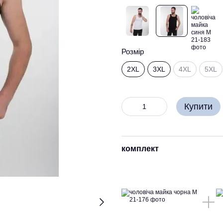
Розмір
2XL
3XL
4XL
5XL
Купити
комплект