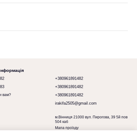
 інформація
482
+380961891482
683
+380961891482
+380961891482
и вам?
irakifa2505@gmail.com
м.Вінниця 21000 вул. Пирогова, 39 5й пов
504 каб
Мапа проїзду