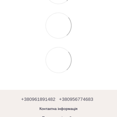
+380961891482
+380956774683
Контактна інформація