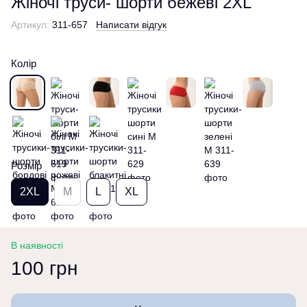
Жіночі труси- шорти бежеві 2XL
Артикул:
311-657
Написати відгук
Колір
Розмір
2XL
M
L
XL
В наявності
100 грн