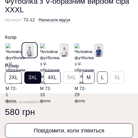
Футболка з V-образним вирізом сіра
XXXL
Артикул:
72-12
Написати відгук
Колір
Розмір
2XL
3XL
4XL
5XL
M
L
XL
Немає в наявності
580 грн
Повідомити, коли з'явиться